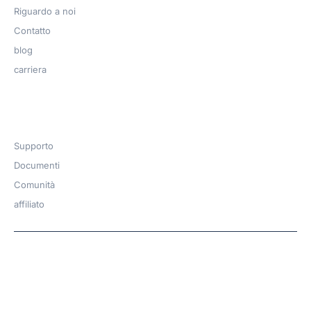
Riguardo a noi
Contatto
blog
carriera
Get Help​
Supporto
Documenti
Comunità
affiliato
Copyright © 2026 | A
WPDeveloper
Product from
family
Hosted with